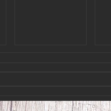
Så var det slut på
Kära
semestern!Hundkurserna
juli 
börjar 10/8-26
Så var det slut på semestern!!!
Kära 
Hundkurserna börjar 10/8-26 Så
har vi
fram med de snabba skorna igen
på ett
Både nya och gamla kursare är
Hoppa
välkomna att komma och ha kul
vi ig
med sina hundar. Hör av er till
hälsn
Åke 070-276026