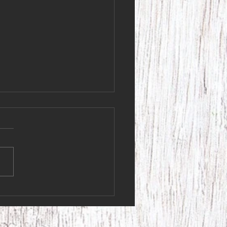
 kunder! Lördagen den 4
har vi stängt i butiken.
kunder! Lördagen den 4 juli
 stängt i butiken. Vi ska iväg
 fantastiskt 95-årsfirande!
s ni får en fin helg, så ses
en på måndag Varma
ingar, Krydderi Krokus