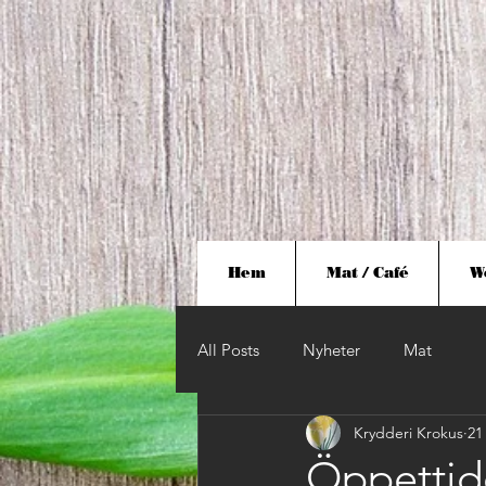
Hem
Mat / Café
W
All Posts
Nyheter
Mat
Krydderi Krokus
21
Öppettid