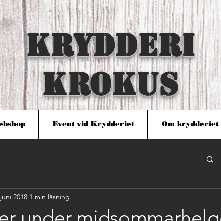
KRYDDERI
KROKUS
ebshop
Event vid Krydderiet
Om krydderiet
 juni 2018
1 min läsning
er under midsommarhelg