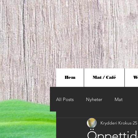
Hem
Mat / Café
W
All Posts
Nyheter
Mat
Krydderi Krokus
25
Öppettid