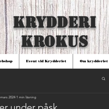
KRYDDERI
KROKUS
ebshop
Event vid Krydderiet
Om krydderiet
 mars 2024
1 min läsning
er under påsk