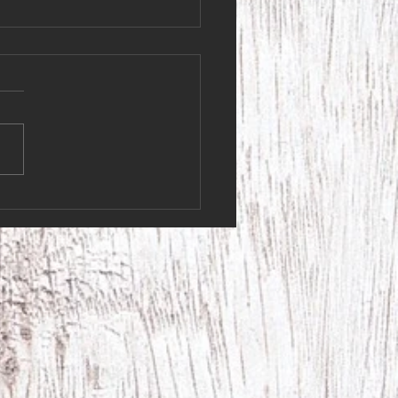
 kunder! Lördagen den 4
har vi stängt i butiken.
kunder! Lördagen den 4 juli
 stängt i butiken. Vi ska iväg
 fantastiskt 95-årsfirande!
s ni får en fin helg, så ses
en på måndag Varma
ingar, Krydderi Krokus