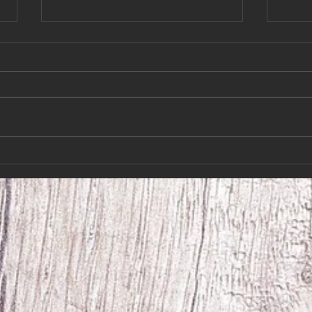
Så var det slut på
Kära
semestern!Hundkurserna
juli 
börjar 10/8-26
Så var det slut på semestern!!!
Kära 
Hundkurserna börjar 10/8-26 Så
har vi
fram med de snabba skorna igen
på ett
Både nya och gamla kursare är
Hoppa
välkomna att komma och ha kul
vi ig
med sina hundar. Hör av er till
hälsn
Åke 070-276026