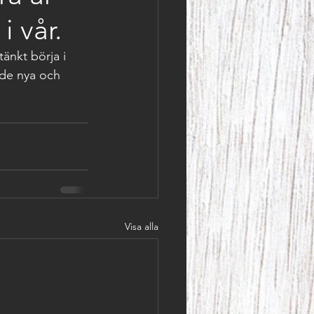
i vår.
änkt börja i 
åde nya och 
Visa alla