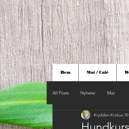
Hem
Mat / Café
W
All Posts
Nyheter
Mat
Krydderi Krokus
10
Hundkurs