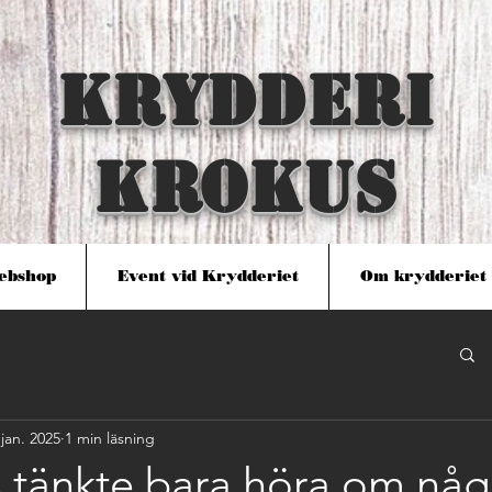
KRYDDERI
KROKUS
ebshop
Event vid Krydderiet
Om krydderiet
 jan. 2025
1 min läsning
 tänkte bara höra om någ