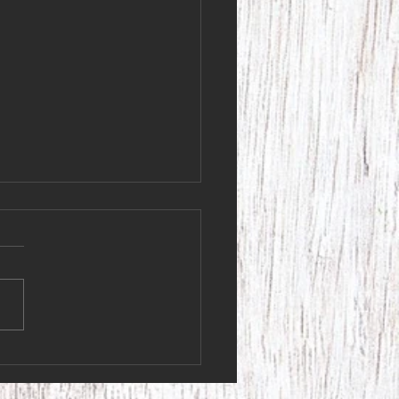
 kunder! Lördagen den 4
har vi stängt i butiken.
kunder! Lördagen den 4 juli
 stängt i butiken. Vi ska iväg
 fantastiskt 95-årsfirande!
s ni får en fin helg, så ses
en på måndag Varma
ingar, Krydderi Krokus