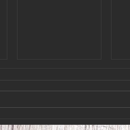
Så var det slut på
Kära
semestern!Hundkurserna
juli 
börjar 10/8-26
Så var det slut på semestern!!!
Kära 
Hundkurserna börjar 10/8-26 Så
har vi
fram med de snabba skorna igen
på ett
Både nya och gamla kursare är
Hoppa
välkomna att komma och ha kul
vi ig
med sina hundar. Hör av er till
hälsn
Åke 070-276026