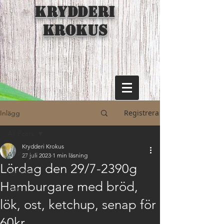
KRYDDERI
KROKUS
Registrera
Inlägg
All Posts
Krydderi Krokus
All Posts
27 juli 2023
1 min läsning
Lördag den 29/7-2390g
Nyheter
Hamburgare med bröd,
Mat
lök, ost, ketchup, senap för
60kr