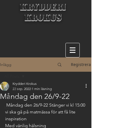
KRYDDERI
KROKUS
Registrera
Inlägg
All Posts
Krydderi Krokus
All Posts
23 sep. 2022
1 min läsning
Måndag den 26/9-22
Nyheter
 Måndag den 26/9-22 Stänger vi kl 15:00 
Mat
vi ska gå på matmässa för att få lite 
inspiration
Med vänlig hälsning 