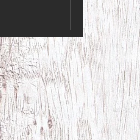
 stängt i butiken. Vi ska iväg
 fantastiskt 95-årsfirande!
s ni får en fin helg, så ses
en på måndag Varma
ingar, Krydderi Krokus