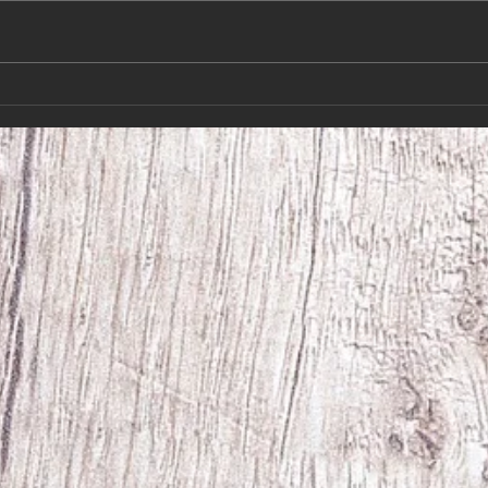
Hundkurserna börjar 10/8-26 Så
har vi
fram med de snabba skorna igen
på ett
Både nya och gamla kursare är
Hoppa
välkomna att komma och ha kul
vi ig
med sina hundar. Hör av er till
hälsn
Åke 070-276026