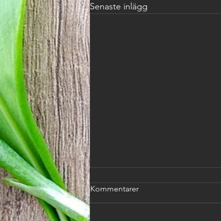
Senaste inlägg
Ville bara påminna om
Kommentarer
hundkurserna som börjar
10/8-26
Ville bara påminna om