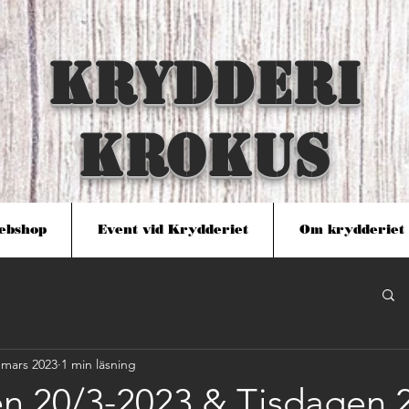
KRYDDERI
KROKUS
ebshop
Event vid Krydderiet
Om krydderiet
 mars 2023
1 min läsning
 20/3-2023 & Tisdagen 2