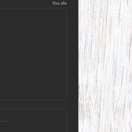
Visa alla
 kunder! Lördagen den 4
har vi stängt i butiken.
kunder! Lördagen den 4 juli