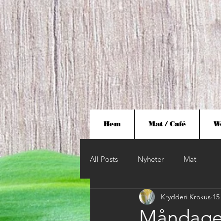
Hem
Mat / Café
W
All Posts
Nyheter
Mat
Krydderi Krokus
15
Måndagen