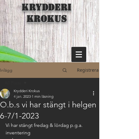
KRYDDERI
KROKUS
Registrera
Inlägg
All Posts
Krydderi Krokus
All Posts
4 jan. 2023
1 min läsning
O.b.s vi har stängt i helgen
Nyheter
6-7/1-2023
Mat
Vi har stängt fredag & lördag p.g.a. 
inventering