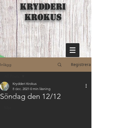
KRYDDERI
KROKUS
Registrera
Inlägg
All Posts
Krydderi Krokus
All Posts
8 dec. 2021
0 min läsning
Söndag den 12/12
Nyheter
Mat