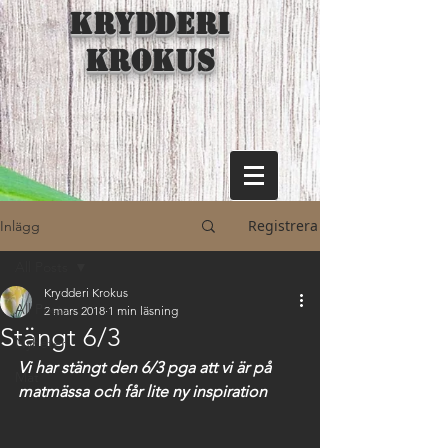
KRYDDERI
KROKUS
Registrera
Inlägg
All Posts
Krydderi Krokus
All Posts
2 mars 2018
1 min läsning
Stängt 6/3
Nyheter
Vi har stängt den 6/3 pga att vi är på 
Mat
matmässa och får lite ny inspiration