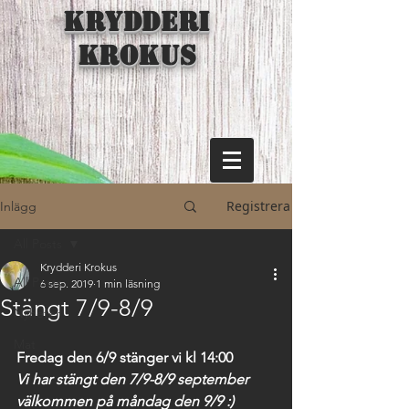
KRYDDERI
KROKUS
Registrera
Inlägg
All Posts
Krydderi Krokus
All Posts
6 sep. 2019
1 min läsning
Stängt 7/9-8/9
Nyheter
Mat
Fredag den 6/9 stänger vi kl 14:00 
Vi har stängt den 7/9-8/9 september  
välkommen på måndag den 9/9 :) 