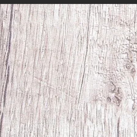
med sina hundar. Hör av er till
hälsn
Åke 070-276026