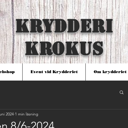
KRYDDERI
KROKUS
ebshop
Event vid Krydderiet
Om krydderiet
juni 2024
1 min läsning
en 8/6-2024