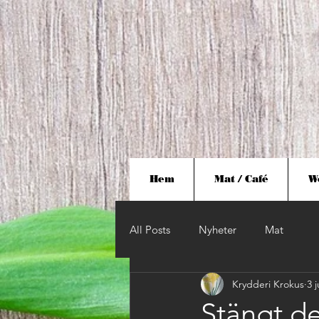
Hem
Mat / Café
W
All Posts
Nyheter
Mat
Krydderi Krokus
3 
Stängt d