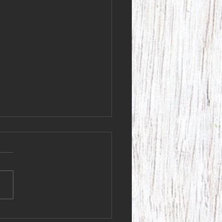
 kunder! Lördagen den 4
har vi stängt i butiken.
kunder! Lördagen den 4 juli
 stängt i butiken. Vi ska iväg
 fantastiskt 95-årsfirande!
s ni får en fin helg, så ses
en på måndag Varma