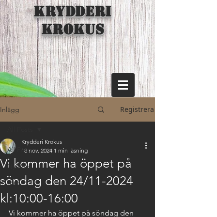
KRYDDERI
KROKUS
Registrera
Inlägg
All Posts
Krydderi Krokus
All Posts
18 nov. 2024
1 min läsning
Vi kommer ha öppet på
Nyheter
söndag den 24/11-2024
Mat
kl:10:00-16:00
Vi kommer ha öppet på söndag den 