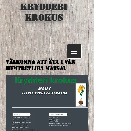
KRYDDERI
KROKUS
Välkomna att äta i vår
hemtrevliga matsal