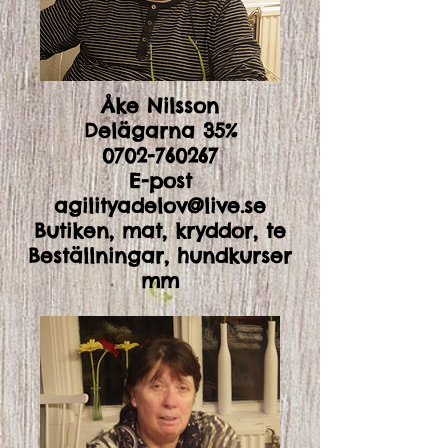
Åke Nilsson
Delägarna 35%
0702-760267
E-post
agilityadelov@live.se
Butiken, mat, kryddor, te
Beställningar, hundkurser
mm