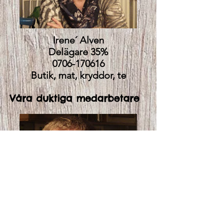
Irene´ Alven
Delägare 35%
0706-170616
Butik, mat, kryddor, te
Våra duktiga medarbetare