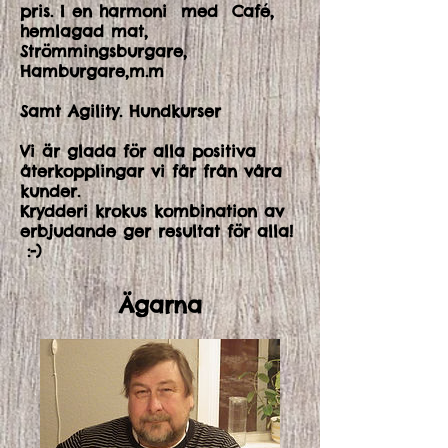
pris. I en harmoni med Café,
hemlagad mat,
Strömmingsburgare,
Hamburgare,m.m
Samt Agility. Hundkurser
Vi är glada för alla positiva
återkopplingar vi får från våra
kunder.
Krydderi krokus kombination av
erbjudande ger resultat för alla!
:-)
Ägarna