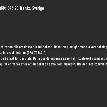
elöv, 573 98 Tranås, Sverige
och eventuellt om dessa blir fullbokade. Bokar en plats gör man via vårt bokni
ss bokas via telefon (076-7084210)
t du betalat för din plats. Detta gör du antingen genom ditt kontokort i samban
p till en vecka efter att du bokat då detta görs manuellt. Har den inte kommit i