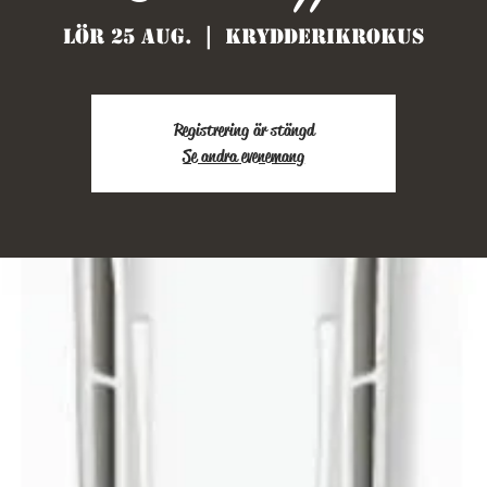
lör 25 aug.
  |  
Krydderikrokus
Registrering är stängd
Se andra evenemang