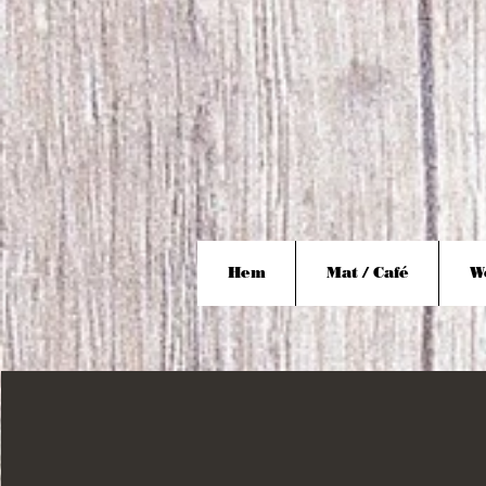
Hem
Mat / Café
W