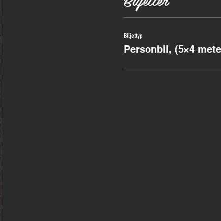
Biljetter
Biljettyp
Personbil, (5×4 mete