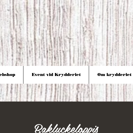
KRYDDERI
KROKUS
ebshop
Event vid Krydderiet
Om krydderiet
Bakluckeloppis