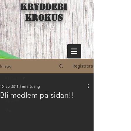
KRYDDERI
KROKUS
Registrera
Inlägg
All Posts
10 feb. 2018
1 min läsning
All Posts
Bli medlem på sidan!!
Nyheter
Mat