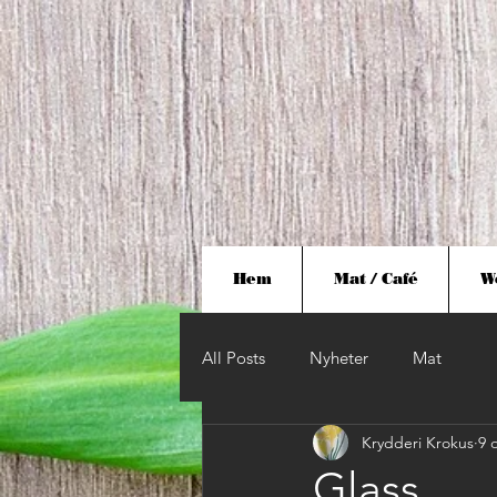
Hem
Mat / Café
W
All Posts
Nyheter
Mat
Krydderi Krokus
9 
Glass