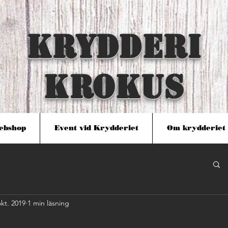
KRYDDERI
KROKUS
ebshop
Event vid Krydderiet
Om krydderiet
okt. 2019
1 min läsning