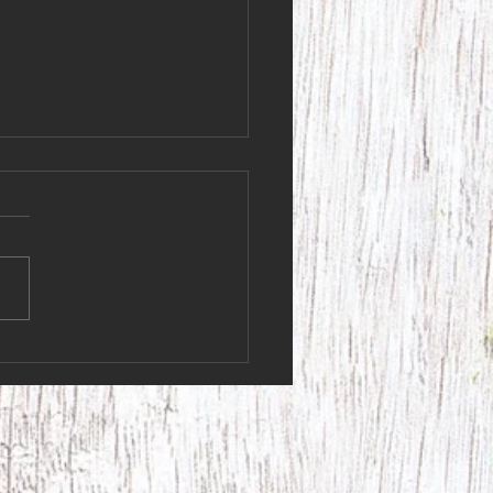
 kunder! Lördagen den 4
har vi stängt i butiken.
kunder! Lördagen den 4 juli
 stängt i butiken. Vi ska iväg
 fantastiskt 95-årsfirande!
s ni får en fin helg, så ses
en på måndag Varma
ingar, Krydderi Krokus