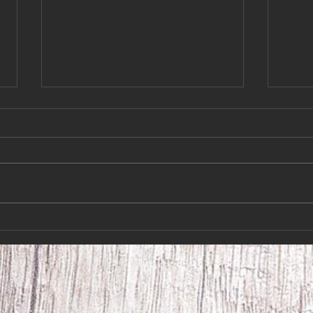
Så var det slut på
Kära
semestern!Hundkurserna
juli 
börjar 10/8-26
Så var det slut på semestern!!!
Kära 
Hundkurserna börjar 10/8-26 Så
har vi
fram med de snabba skorna igen
på ett
Både nya och gamla kursare är
Hoppa
välkomna att komma och ha kul
vi ig
med sina hundar. Hör av er till
hälsn
Åke 070-276026