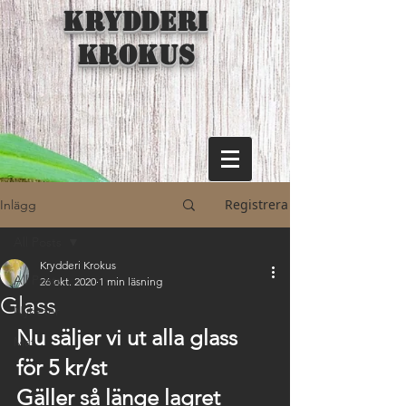
KRYDDERI
KROKUS
Registrera
Inlägg
All Posts
Krydderi Krokus
All Posts
26 okt. 2020
1 min läsning
Glass
Nyheter
Nu säljer vi ut alla glass 
Mat
för 5 kr/st 
Gäller så länge lagret 