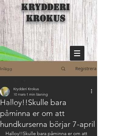
KRYDDERI
KROKUS
Registrera
Inlägg
All Posts
Krydderi Krokus
All Posts
18 mars
1 min läsning
Halloy!!Skulle bara
Nyheter
påminna er om att
Mat
hundkurserna börjar 7-april
Halloy!!Skulle bara påminna er om att 