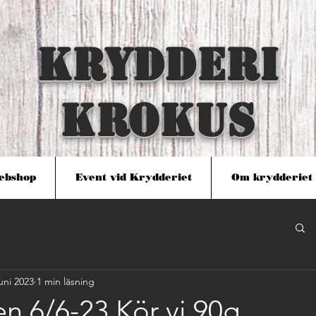
KRYDDERI
KROKUS
ebshop
Event vid Krydderiet
Om krydderiet
juni 2023
1 min läsning
n 6/6-23 Kör vi 90g