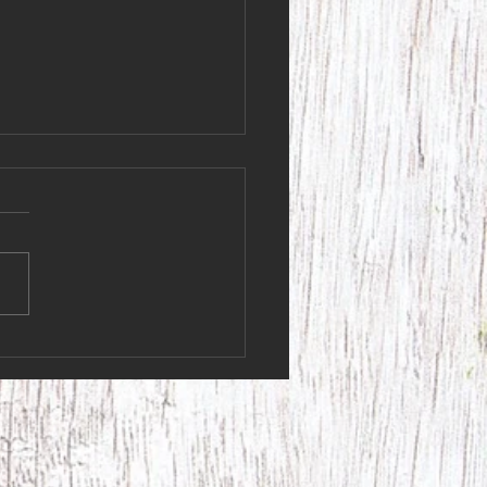
 kunder! Lördagen den 4
har vi stängt i butiken.
kunder! Lördagen den 4 juli
 stängt i butiken. Vi ska iväg
 fantastiskt 95-årsfirande!
s ni får en fin helg, så ses
en på måndag Varma
ingar, Krydderi Krokus