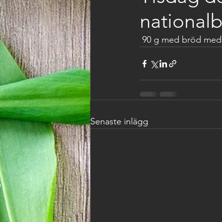
nationalb
 90 g med bröd med 
Senaste inlägg