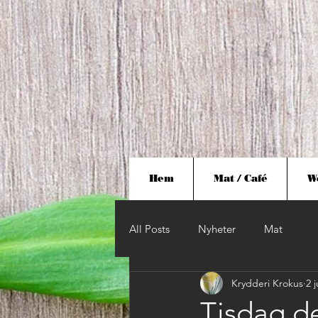
Hem
Mat / Café
W
All Posts
Nyheter
Mat
Krydderi Krokus
2 
Tisdag de