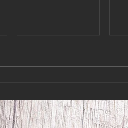
Så var det slut på
Kära
semestern!Hundkurserna
juli 
börjar 10/8-26
Så var det slut på semestern!!!
Kära 
Hundkurserna börjar 10/8-26 Så
har vi
fram med de snabba skorna igen
på ett
Både nya och gamla kursare är
Hoppa
välkomna att komma och ha kul
vi ig
med sina hundar. Hör av er till
hälsn
Åke 070-276026