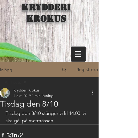
KRYDDERI
KROKUS
Registrera
Inlägg
All Posts
Krydderi Krokus
All Posts
4 okt. 2019
1 min läsning
Tisdag den 8/10
Nyheter
Tisdag den 8/10 stänger vi kl 14:00  vi 
Mat
ska gå  på matmässan 