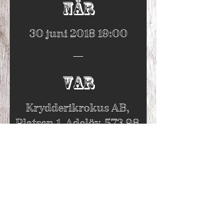
När
30 juni 2018 19:00
Var
Krydderikrokus AB
, 
Platsen 1, Adelöv, 573 98 
Tranås, Sverige
Mer information