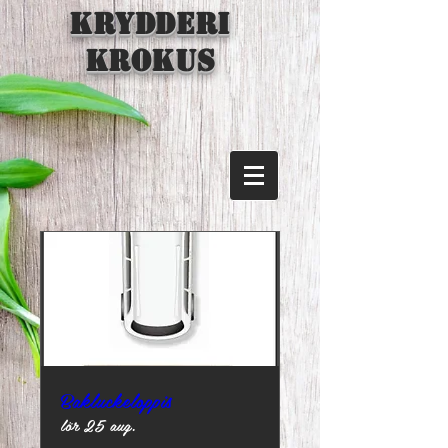
KRYDDERI
KROKUS
Bakluckeloppis
lör 25 aug.